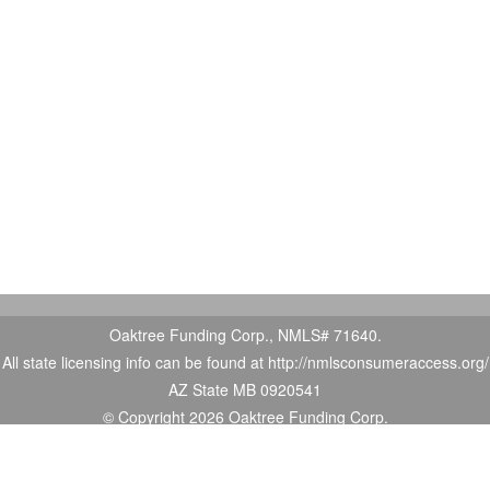
Oaktree Funding Corp., NMLS# 71640.
All state licensing info can be found at http://nmlsconsumeraccess.org/
AZ State MB 0920541
© Copyright 2026 Oaktree Funding Corp.