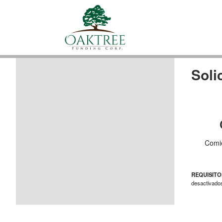
Soli
Comie
REQUISITO
desactivados